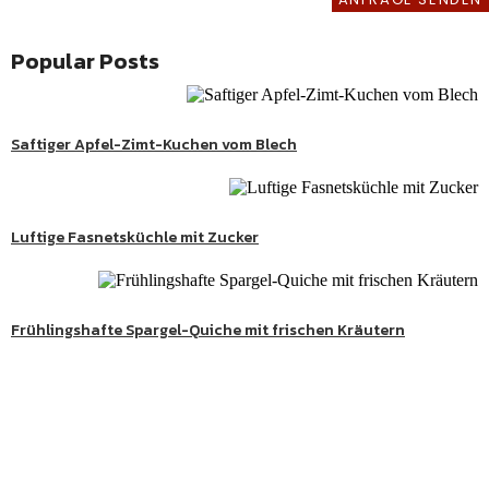
REZEPTE
Popular Posts
kenes
,
kenes
Süßes
Saftiger Apfel-Zimt-Kuchen vom Blech
,
kenes
Herzhaftes
aftes
Luftige Fasnetsküchle mit Zucker
,
kenes
Herzhaftes
ges
Frühlingshafte Spargel-Quiche mit frischen Kräutern
htes
kenes
Süße Genussmomente
aftes
Entdecke köstliche Kuchen, Desserts und besondere
,
kenes
Herzhaftes
Lieblingsrezepte aus meiner Schwarzwaldküche.