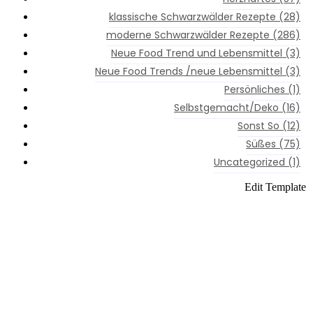
ne Schwarzwälder Rezepte
klassische Schwarzwälder Rezepte
(28)
moderne Schwarzwälder Rezepte
(286)
aftes
Neue Food Trend und Lebensmittel
(3)
kenes
Neue Food Trends /neue Lebensmittel
(3)
Persönliches
(1)
kenes
Selbstgemacht/Deko
(16)
kenes
Sonst So
(12)
Süßes
(75)
ges
Uncategorized
(1)
kenes
Edit Template
moderne
,
kenes
Schwarzwälder
Rezepte
,
kenes
Süßes
htes
kenes