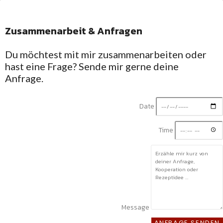
Zusammenarbeit & Anfragen
Facebook-
Twitter
Linkedin-
Instagram
f
in
Du möchtest mit mir zusammenarbeiten oder
Willkommen in Silkes
hast eine Frage? Sende mir gerne deine
Küche
Rezepte mit
Anfrage.
Schwarzwald-Gefühl
Regional, saisonal
Date
und unkompliziert
Mit Liebe gekocht
Time
und fotografiert
Message
HOME
ANFRAGE SENDEN