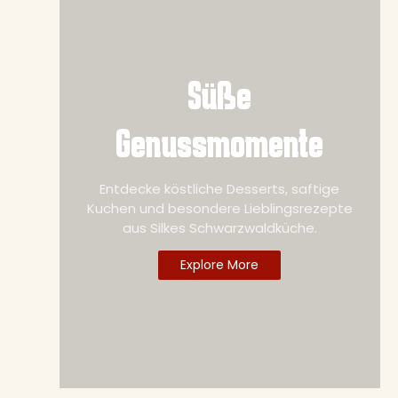
Süße
Genussmomente
Entdecke köstliche Desserts, saftige
ab
Kuchen und besondere Lieblingsrezepte
aus Silkes Schwarzwaldküche.
Explore More