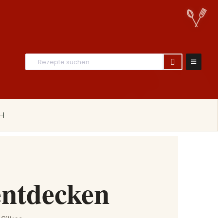
H
entdecken