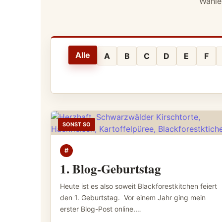
Wähle
Alle
A
B
C
D
E
F
SONST SO
#
1. Blog-Geburtstag
Heute ist es also soweit Blackforestkitchen feiert
den 1. Geburtstag. Vor einem Jahr ging mein
erster Blog-Post online.…