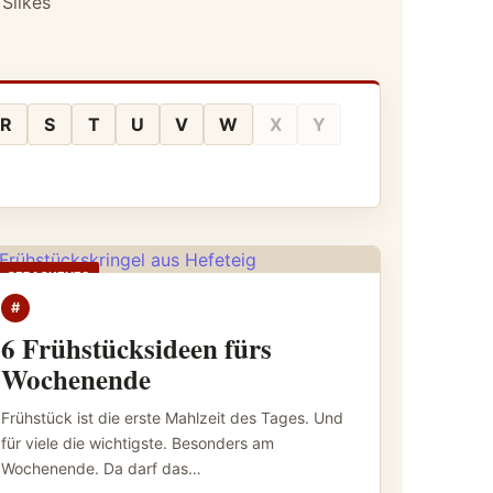
Silkes
R
S
T
U
V
W
X
Y
GEBACKENES
#
6 Frühstücksideen fürs
Wochenende
Frühstück ist die erste Mahlzeit des Tages. Und
für viele die wichtigste. Besonders am
Wochenende. Da darf das…