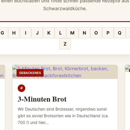
 einen Buchstaben und finde schnell passende Rezepte aus 
Schwarzwaldküche.
G
H
I
J
K
L
M
N
O
P
Q
Z
GEBACKENES
#
3-Minuten Brot
Wir Deutschen sind Brotesser, nirgendwo sonst
gibt es soviel Brotsorten wie in Deutschland (ca.
700 !) und hier…